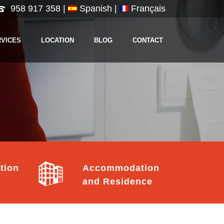
958 917 358
|
Spanish |
Français
RVICES
LOCATION
BLOG
CONTACT
tion
Accommodation
and Residence