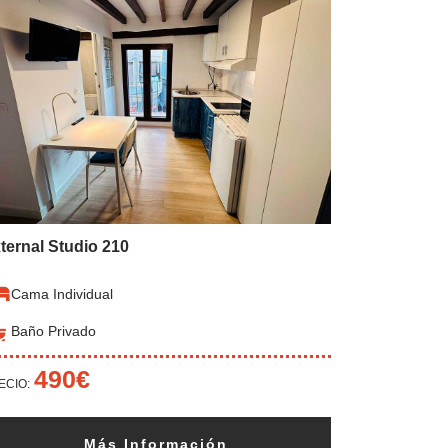
ternal Studio 210
Cama Individual
Baño Privado
490€
ECIO:
Más Información